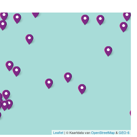
Leaflet
| © Kaartdata van
OpenStreetMap
&
GEO-6